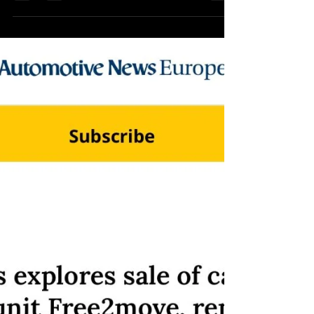
Prévisions de ventes de
véhicules électriques : une
nouvelle réalité se dessine
Le graphique ci-dessous révèle une nouvelle
réalité : les prévisions de ventes de véhicules
électriques restent stables aux États-Unis, en
Europe et en Chine. C’est une situation
surprenante, notamment pour la Chine, mais cela
montre aussi que les spéculations récurrentes sur
les marchés américain et européen — telles que «
l’influence du lobby pétrolier » ou « la peur des
voitures chinoises » — ne suffisent pas à
expliquer la tendance actuelle. Mais quelles
pourraient être l