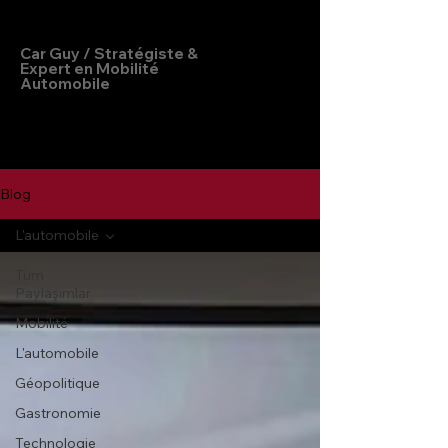
Hakan Doğu
Car Guy / Stratégiste &
Expert en Mobilité
Automobile
Blog
L'automobile
Tüm
Paylaşımlar
Mobilité
L'automobile
Géopolitique
Gastronomie
Technologie