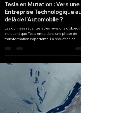
Hakan Doğu
18 mars
2 min de lecture
Tesla en Mutation : Vers une
Entreprise Technologique au-
delà de l’Automobile ?
Les données récentes et les révisions d’objectifs
indiquent que Tesla entre dans une phase de
transformation importante. La réduction de
l’objectif de croissance de la production
automobile de 8,2 % à 3,8 % constitue un signal
clé. L’entreprise a d’ailleurs enregistré l’an dernier
une baisse de ses ventes en volume pour la
première fois de son histoire. En 2026, Tesla fait
également face à des évolutions dans la
structure de ses revenus. La fin de certaines
incitations fiscal