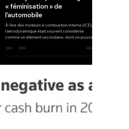
Aérodynamique et design : la
« féminisation » de
l’automobile
À l’ère des moteurs à combustion interne (ICE),
l’aérodynamique était souvent considérée
comme un élément secondaire, dont on pouvait
se passer sans grande hésitation. Les ingénieurs
privilégiaient fréquemment la performance ou
l’esthétique, le design extérieur prenant bien
souvent le dessus sur l’efficacité aérodynamique.
Toutefois, à l’ère des véhicules électriques à
batterie (BEV), cette approche a profondément
évolué. L’aérodynamique n’est plus une option ;
elle est deven