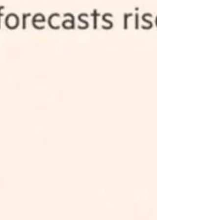
l’autorité néerlandaise RDW renforcera les règles
pour garantir que les portes fonctionnent à la fois
de l’intérieur et de l’extérieur en cas de panne de
courant, en coordination avec Euro NCAP et
UNECE. Cette mesure fait suite à plusieurs
rapports et à un accident mortel. Aux États-Unis,
la NHTSA enquête sur les poignées de porte du
Model Y. La Ch