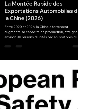
Hakan Doğu
18 mars
1 min de lecture
La Montée Rapide des
Exportations Automobiles de
la Chine (2026)
Entre 2020 et 2026, la Chine a fortement
augmenté sa capacité de production, atteignant
environ 30 millions d’unités par an, soit près d’un
tiers de la production automobile mondiale.
Entre janvier et février 2026, les exportations
totales ont atteint 657 milliards de dollars, soit
une hausse annuelle de 22 %. Sur la même
période, les exportations de véhicules ont atteint
1,532 million d’unités (+58 %), tandis que leur
valeur a augmenté de 63,1 %. En février בלבד, 736
000 véh