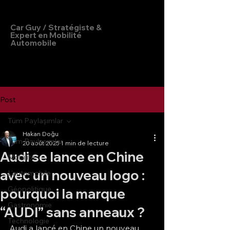
Hakan Doğu
Car Guy / Stratégiste &
Expert en Mobilité
Automobile
Post
Tüm Paylaşımlar
Hakan Doğu
Tüm Paylaşımlar
20 août 2025
1 min de lecture
Audi se lance en Chine
Mobilité
avec un nouveau logo :
L'automobile
Géopolitique
pourquoi la marque
Gastronomie
“AUDI” sans anneaux ?
Technologie
Audi a lancé en Chine un nouveau 