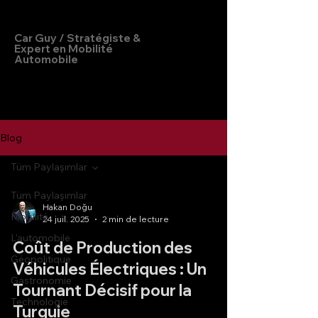
Hakan Doğu
Car Guy / Stratégiste &
Expert en Mobilité
Automobile
Blog
Tüm Paylaşımlar
Tüm Paylaşımlar
Hakan Doğu
Mobilité
24 juil. 2025
2 min de lecture
L'automobile
Coût de Production des
Géopolitique
Véhicules Électriques : Un
Gastronomie
Tournant Décisif pour la
Technologie
Turquie