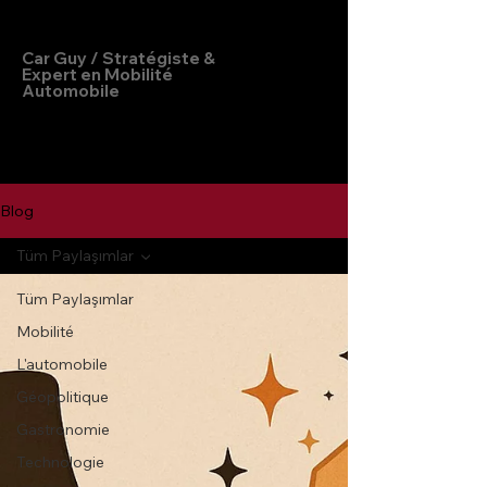
Hakan Doğu
Car Guy / Stratégiste &
Expert en Mobilité
Automobile
Blog
Tüm Paylaşımlar
Tüm Paylaşımlar
Mobilité
L'automobile
Géopolitique
Gastronomie
Technologie