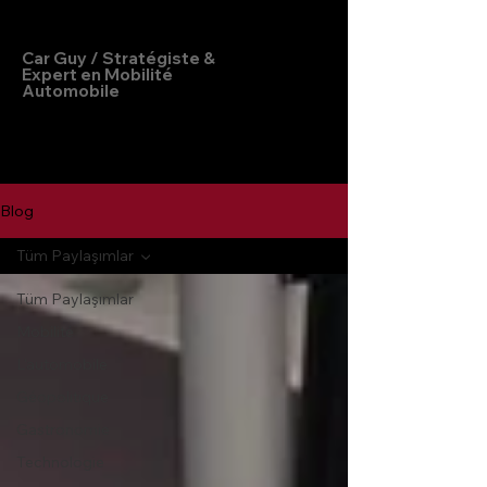
Hakan Doğu
Car Guy / Stratégiste &
Expert en Mobilité
Automobile
Blog
Tüm Paylaşımlar
Tüm Paylaşımlar
Mobilité
L'automobile
Géopolitique
Gastronomie
Technologie