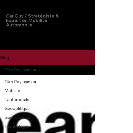
Hakan Doğu
Car Guy / Stratégiste &
Expert en Mobilité
Automobile
Blog
Tüm Paylaşımlar
Tüm Paylaşımlar
Mobilité
L'automobile
Géopolitique
Gastronomie
Technologie