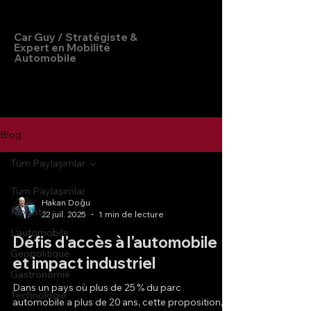
Hakan Doğu
Car Guy / Stratégiste &
Expert en Mobilité
Automobile
Blog
Tüm Paylaşımlar
Tüm Paylaşımlar
Hakan Doğu
Mobilité
22 juil. 2025
1 min de lecture
L'automobile
Défis d'accès à l'automobile
Géopolitique
et impact industriel
Gastronomie
Dans un pays où plus de 25 % du parc
Technologie
automobile a plus de 20 ans, cette proposition,