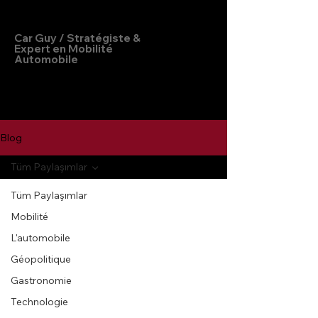
Hakan Doğu
Car Guy / Stratégiste &
Expert en Mobilité
Automobile
Blog
Tüm Paylaşımlar
Tüm Paylaşımlar
Mobilité
L'automobile
Géopolitique
Gastronomie
Technologie