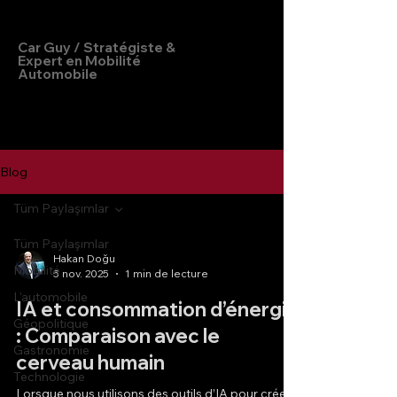
Hakan Doğu
Car Guy / Stratégiste &
Expert en Mobilité
Automobile
Blog
Tüm Paylaşımlar
Tüm Paylaşımlar
Hakan Doğu
Mobilité
5 nov. 2025
1 min de lecture
L'automobile
IA et consommation d’énergie
Géopolitique
: Comparaison avec le
Gastronomie
cerveau humain
Technologie
Lorsque nous utilisons des outils d’IA pour créer