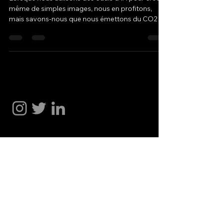
même de simples images, nous en profitons,
mais savons-nous que nous émettons du CO2
dans l’atmosphère si la source d’énergie des
centres de données n’est pas durable ou
nucléaire ? De plus, de grandes quantités d’eau
sont consommées. Un discours d’Elon Musk
cette semaine illustre clairement notre situation
Hakan Dogu
actuelle : Le cerveau humain est un exemple clair
d’ordinateur très efficace en énergie : ❗ Notre
cerveau utilise environ