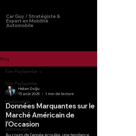
Hakan Doğu
Car Guy / Stratégiste &
Expert en Mobilité
Automobile
Blog
Tüm Paylaşımlar
Tüm Paylaşımlar
Hakan Doğu
Mobilité
15 août 2025
1 min de lecture
L'automobile
Données Marquantes sur le
Géopolitique
Marché Américain de
Gastronomie
l’Occasion
Technologie
Au cours de l’année écoulée, une tendance