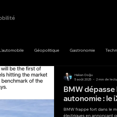
bilité
Page d'accueil
Blog
L'automobile
Géopolitique
Gastronomie
Techn
Hakan Doğu
5 août 2025
2 min de lect
BMW dépasse l
autonomie : le i
BMW frappe fort dans le m
électriques en annonçant 