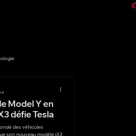
Vidéos
Galerie
ologie
ure
e Model Y en
X3 défie Tesla
onde des véhicules
que son nouveau modèle iX3