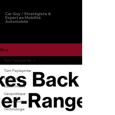
Hakan Doğu
Car Guy / Stratégiste &
Expert en Mobilité
Automobile
Blog
Tüm Paylaşımlar
Tüm Paylaşımlar
Mobilité
L'automobile
Géopolitique
Gastronomie
Technologie