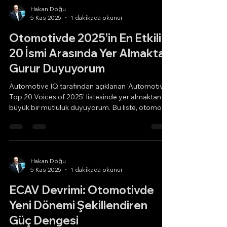
Hakan Doğu
5 Kas 2025
1 dakikada okunur
Otomotivde 2025’in En Etkili
20 İsmi Arasında Yer Almaktan
Gurur Duyuyorum
Automotive IQ tarafından açıklanan ‘Automotive
Top 20 Voices of 2025’ listesinde yer almaktan
büyük bir mutluluk duyuyorum. Bu liste, otomotiv
sektörünün dönüşümüne yön veren kişileri öne
çıkarıyor. Mobilitenin geleceği şu üç ana eksende
şekilleniyor: Yazılım tanımlı araçlar, yapay zekâ ve
otonom sürüş teknolojilerinin entegrasyonu
Herkes için erişilebilir, temiz mobiliteyi sağlayacak
Hakan Doğu
5 Kas 2025
1 dakikada okunur
uygun maliyetli elektrikleşme Küreselleşme 2.0:
Avrupa’nın rekabetçi inovasyon ihtiyacı içi
ECAV Devrimi: Otomotivde
Yeni Dönemi Şekillendiren