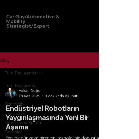
Hakan Doğu
Car Guy/Automotive &
Mobility
Strategist/Expert
Blog
Tüm Paylaşımlar
Tüm Paylaşımlar
Hakan Doğu
Mobilite
18 Kas 2025
1 dakikada okunur
Otomotiv
Endüstriyel Robotların
Jeopolitik
Yaygınlaşmasında Yeni Bir
Yeme-İçme Kültürü
Aşama
Teknoloji
Yeni bir dünyaya girerken, teknolojinin dönüşüm