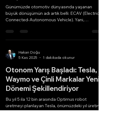
Güç Dengesi
Günümüzde otomotiv dünyasında yaşanan
büyük dönüşümün adı artık belli: ECAV (Electric-
Connected-Autonomous Vehicle). Yani,
Elektrikleşme (hibrit türleri dahil), Bağlantılılık ve
Otonom Araçlar çağını ifade ediyor. Tesla,
sektöre başkalarından farklı bir yoldan girerek
FSD (Full Self-Driving) teknolojisini geliştirdi ve
bugün “Gözetimli Otonom” sürüşte en başarılı
Hakan Doğu
5 Kas 2025
1 dakikada okunur
seviyeye ulaştı. Diğer tarafta, farklı bir yaklaşım
benimseyen Waymo (Google), daha yoğun radar
Otonom Yarış Başladı: Tesla,
ve Lidar kullanımı
Waymo ve Çinli Markalar Yeni
Dönemi Şekillendiriyor
Bu yıl 5 ila 12 bin arasında Optimus robot
üretmeyi planlayan Tesla, önümüzdeki yıl üretim
kapasitesini 50 bin adede çıkarmayı hedefliyor.
Şirket, aynı zamanda otonom taksi hizmetine
başlamayı planlıyor. Bu hedef gerçekleşirse, Tesla