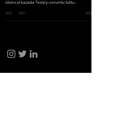
ölümcül kazada Tesla'yı sorumlu tuttu...
Hakan Doğu