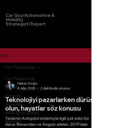
Hakan Doğu
Car Guy/Automotive &
Mobility
Strategist/Expert
Blog
Tüm Paylaşımlar
Tüm Paylaşımlar
Hakan Doğu
Mobilite
8 Ağu 2025
2 dakikada okunur
Otomotiv
Teknolojiyi pazarlarken dürüst
Jeopolitik
olun, hayatlar söz konusu
Yeme-İçme Kültürü
Tesla'nın Autopilot sistemiyle ilgili şok edici bir
Teknoloji
dava: Benavides ve Angulo aileleri, 2019'daki