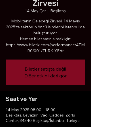
Zirvesi
14 May Çar
  |  
Beşiktaş
Mobilitenin Geleceği Zirvesi, 14 Mayıs
2025’te sektörün öncü isimlerini İstanbul’da
buluşturuyor.
Hemen bilet satın almak için:
https://www.biletix.com/performance/4TM
R0/001/TURKIYE/tr
Biletler satışta değil
Diğer etkinlikleri gör
Saat ve Yer
14 May 2025 08:00 – 18:00
Beşiktaş, Levazım, Vadi Caddesi Zorlu
Center, 34340 Beşiktaş/İstanbul, Türkiye