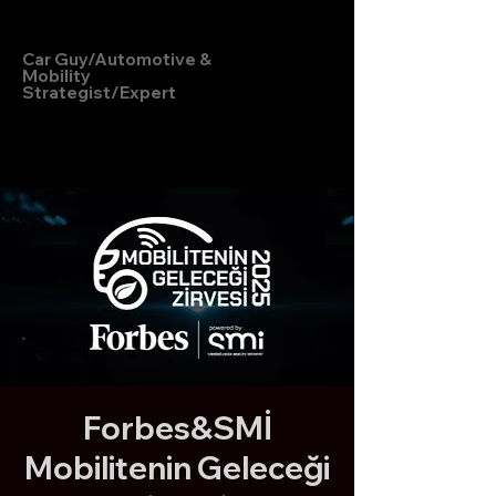
Hakan Doğu
Car Guy/Automotive &
Mobility
Strategist/Expert
Forbes&SMİ
Mobilitenin Geleceği