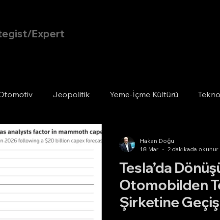
tegist/Expert
Ana Sayfa
Blog
Otomotiv
Jeopolitik
Yeme-İçme Kültürü
Teknol
Hakan Doğu
18 Mar
2 dakikada okunur
Tesla’da Dönüşü
Otomobilden Te
Şirketine Geçiş