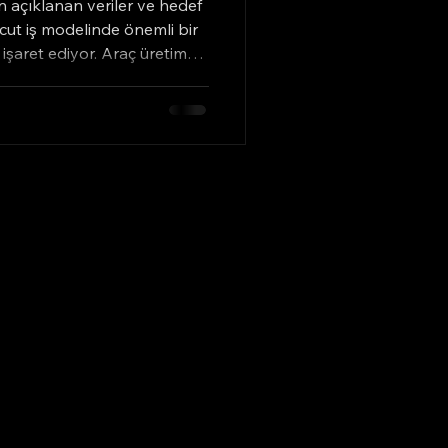
n açıklanan veriler ve hedef
vcut iş modelinde önemli bir
işaret ediyor. Araç üretim
%3,8’e çekilmesi, bu
elerinden biri olarak öne
ğimiz yıl tarihinde ilk kez
aşamıştı. 2026 yılına
şıya olduğu bir diğer önemli
ndeki değişim. ABD’de ba
İstanbul / Türkiye