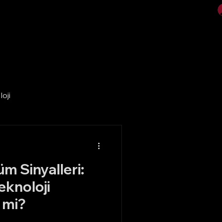
Video
Galeri
oji
m Sinyalleri:
knoloji
 mi?