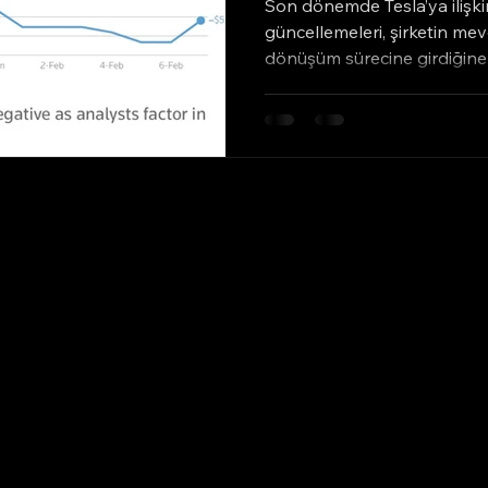
Son dönemde Tesla’ya ilişki
güncellemeleri, şirketin me
dönüşüm sürecine girdiğine 
büyüme hedefinin %8,2’den 
değişimin en somut gösterg
çıkıyor. Nitekim şirket, geçti
satış adetlerinde daralma y
girerken Tesla’nın karşı kar
gelişme ise gelir kalemleri