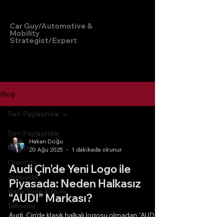
Hakan Doğu
Car Guy/Automotive &
Mobility
Strategist/Expert
Blog
Tüm Paylaşımlar
Tüm Paylaşımlar
Hakan Doğu
Mobilite
20 Ağu 2025
1 dakikada okunur
Otomotiv
Audi Çin’de Yeni Logo ile
Jeopolitik
Piyasada: Neden Halkasız
Yeme-İçme Kültürü
“AUDI” Markası?
Teknoloji
Audi, Çin’de klasik halkalı logosu olmadan “AUDI”