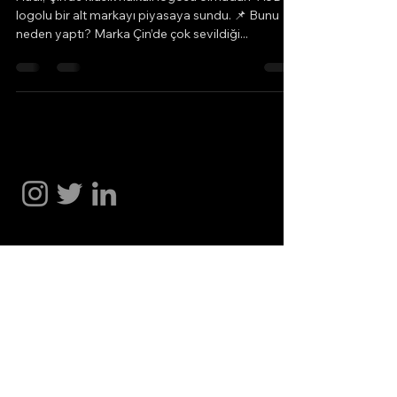
logolu bir alt markayı piyasaya sundu. 📌 Bunu
neden yaptı? Marka Çin’de çok sevildiği...
Hakan Doğu