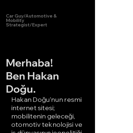
Hakan Doğu
Car Guy/Automotive &
Mobility
Strategist/Expert
Merhaba!
Ben Hakan
Doğu.
Hakan Doğu’nun resmi
internet sitesi;
mobilitenin geleceği,
otomotiv teknolojisi ve
iş dünyasının jeopolitiği