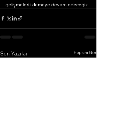
gelişmeleri izlemeye devam edeceğiz.
Hepsini Gör
Son Yazılar