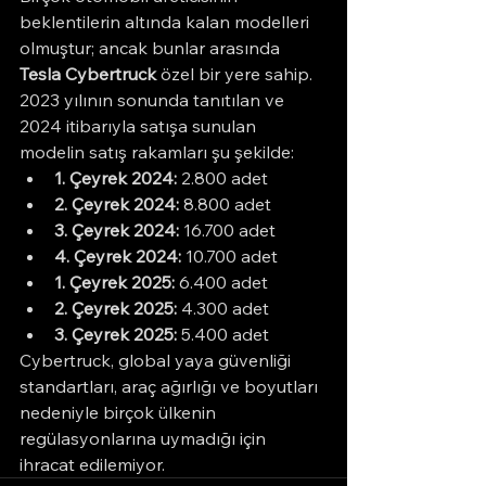
beklentilerin altında kalan modelleri 
olmuştur; ancak bunlar arasında 
Tesla Cybertruck
 özel bir yere sahip.
2023 yılının sonunda tanıtılan ve 
2024 itibarıyla satışa sunulan 
modelin satış rakamları şu şekilde:
1. Çeyrek 2024:
 2.800 adet
2. Çeyrek 2024:
 8.800 adet
3. Çeyrek 2024:
 16.700 adet
4. Çeyrek 2024:
 10.700 adet
1. Çeyrek 2025:
 6.400 adet
2. Çeyrek 2025:
 4.300 adet
3. Çeyrek 2025:
 5.400 adet
Cybertruck, global yaya güvenliği 
standartları, araç ağırlığı ve boyutları 
nedeniyle birçok ülkenin 
regülasyonlarına uymadığı için 
ihracat edilemiyor.