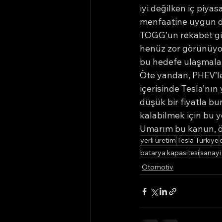
iyi değilken iç piya
menfaatine uygun de
TOGG’un rekabet güc
henüz zor görünüyor
bu hedefe ulaşmal
Öte yandan, PHEV’le
içerisinde Tesla’nın
düşük bir fiyatla b
kalabilmek için bu 
Umarım bu kanun, ön
yerli üretim
Tesla Türkiye
batarya kapasitesi
sanayi 
Otomotiv