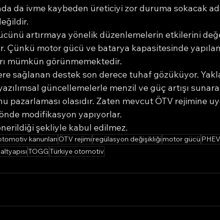
sada da ivme kaybeden üreticiyi zor duruma sokacak adı
ğildir.
ünü artırmaya yönelik düzenlemelerin etkilerini değ
. Çünkü motor gücü ve batarya kapasitesinde yapılan d
arı mümkün görünmemektedir.
re sağlanan destek son derece tuhaf gözüküyor. Yakla
 yazılımsal güncellemelerle menzil ve güç artışı sunarak
unu pazarlaması olasıdır. Zaten mevcut ÖTV rejimine u
yönde modifikasyon yapıyorlar.
erildiği şekliyle kabul edilmez.
otomotiv kanunları
ÖTV rejimi
regülasyon değişikliği
motor gücü
PHEV 
altyapısı
TOGG
Türkiye otomotiv