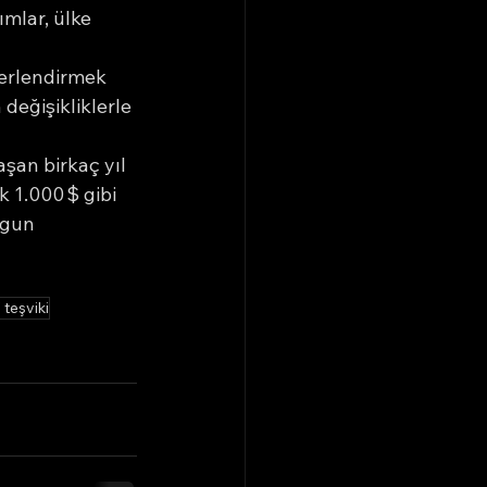
mlar, ülke 
erlendirmek 
eğişikliklerle 
şan birkaç yıl 
 1.000 $ gibi 
ygun 
teşviki