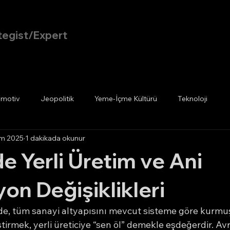
tegist/Expert
Ana Sayfa
Blog
motiv
Jeopolitik
Yeme-İçme Kültürü
Teknoloji
em 2025
1 dakikada okunur
de Yerli Üretim ve Ani
on Değişiklikleri
mde, tüm sanayi altyapısını mevcut sisteme göre kurmuş
tirmek, yerli üreticiye “sen öl” demekle eşdeğerdir. Av