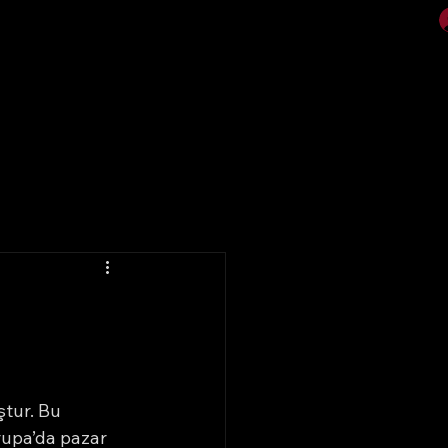
Video
Galeri
tur. Bu 
rupa’da pazar 