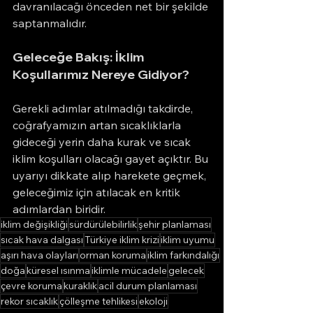
davranılacağı önceden net bir şekilde 
saptanmalıdır.
Geleceğe Bakış: İklim 
Koşullarımız Nereye Gidiyor?
Gerekli adımlar atılmadığı takdirde, 
coğrafyamızın artan sıcaklıklarla 
gideceği yerin daha kurak ve sıcak 
iklim koşulları olacağı gayet açıktır. Bu 
uyarıyı dikkate alıp harekete geçmek, 
geleceğimiz için atılacak en kritik 
adımlardan biridir.
iklim değişikliği
sürdürülebilirlik
şehir planlaması
sıcak hava dalgası
Türkiye iklim krizi
iklim uyumu
aşırı hava olayları
orman koruma
iklim farkındalığı
doğa
küresel ısınma
iklimle mücadele
gelecek
çevre koruma
kuraklık
acil durum planlaması
rekor sıcaklık
çölleşme tehlikesi
ekoloji