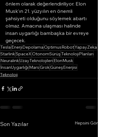
önlem olarak değerlendiriliyor. Elon 
Musk’ın 21. yüzyılın en önemli 
şahsiyeti olduğunu söylemek abartı 
olmaz. Amacına ulaşması halinde 
insan uygarlığı bambaşka bir evreye 
geçecek.
Tesla
EnerjiDepolama
OptimusRobot
YapayZeka
Starlink
SpaceX
OtonomSürüş
TeknolojiPlanları
Neuralink
UzayTeknolojileri
ElonMusk
İnsanUygarlığı
Mars
Grok
GüneşEnerjisi
Teknoloji
Hepsini Gör
Son Yazılar