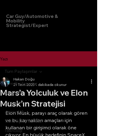
Hakan Doğu
Car Guy/Automotive &
Mobility
Strategist/Expert
Yazı
Tüm Paylaşımlar
Hakan Doğu
Tüm Paylaşımlar
21 Tem 2025
1 dakikada okunur
Mars’a Yolculuk ve Elon
Mobilite
Musk’ın Stratejisi
Otomotiv
Jeopolitik
Elon Musk, parayı araç olarak gören 
ve bu kaynakları amaçları için 
Yeme-İçme Kültürü
kullanan bir girişimci olarak öne 
Teknoloji
çıkıyor. En büyük hedefinin SpaceX 