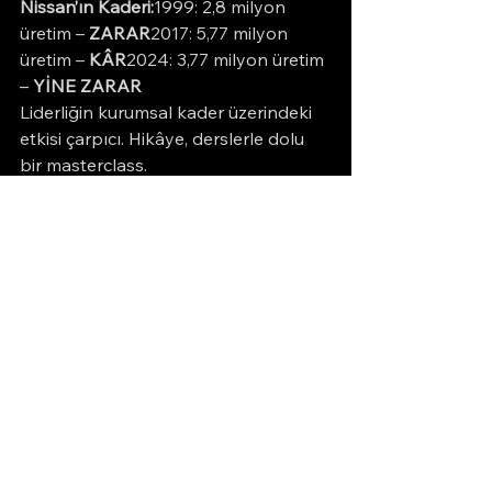
Nissan’ın Kaderi:
1999: 2,8 milyon 
üretim – 
ZARAR
2017: 5,77 milyon 
üretim – 
KÂR
2024: 3,77 milyon üretim 
– 
YİNE ZARAR
Liderliğin kurumsal kader üzerindeki 
etkisi çarpıcı. Hikâye, derslerle dolu 
bir masterclass.
Hepsini Gör
Son Yazılar