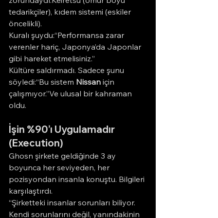
zorundaydı:Keiretsu (ömür boyu 
tedarikçiler), kıdem sistemi (eskiler 
öncelikli).
Kuralı şuydu:“Performansa zarar 
verenler hariç, Japonya’da Japonlar 
gibi hareket etmelisiniz.”
Kültüre saldırmadı. Sadece şunu 
söyledi:“Bu sistem 
Nissan
 için 
çalışmıyor.”Ve ulusal bir kahraman 
oldu.
İşin %90’ı Uygulamadır 
(Execution)
Ghosn şirkete geldiğinde 3 ay 
boyunca her seviyeden, her 
pozisyondan insanla konuştu. Bilgileri 
karşılaştırdı.
“Şirketteki insanlar sorunları biliyor. 
Kendi sorunlarını değil, yanındakinin 