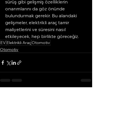
sürüş gibi gelişmiş özelliklerin 
onarımlarını da göz önünde 
bulundurmak gerekir. Bu alandaki 
gelişmeler, elektrikli araç tamir 
maliyetlerini ve süresini nasıl 
etkileyecek, hep birlikte göreceğiz.
EV
Elektrikli Araç
Otomotiv
Otomotiv
Hepsini Gör
Son Yazılar