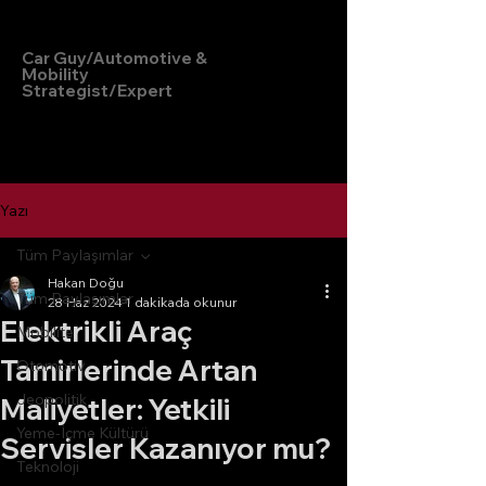
Hakan Doğu
Car Guy/Automotive &
Mobility
Strategist/Expert
Yazı
Tüm Paylaşımlar
Hakan Doğu
Tüm Paylaşımlar
28 Haz 2024
1 dakikada okunur
Elektrikli Araç
Mobilite
Tamirlerinde Artan
Otomotiv
Jeopolitik
Maliyetler: Yetkili
Yeme-İçme Kültürü
Servisler Kazanıyor mu?
Teknoloji