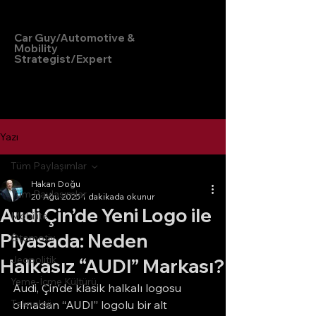
Hakan Doğu
Car Guy/Automotive &
Mobility
Strategist/Expert
Yazı
Tüm Paylaşımlar
Hakan Doğu
Tüm Paylaşımlar
20 Ağu 2025
1 dakikada okunur
Audi Çin’de Yeni Logo ile
Mobilite
Piyasada: Neden
Otomotiv
Jeopolitik
Halkasız “AUDI” Markası?
Yeme-İçme Kültürü
Audi, Çin’de klasik halkalı logosu 
Teknoloji
olmadan “AUDI” logolu bir alt 