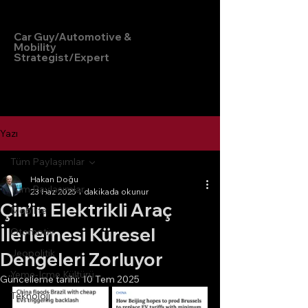
Hakan Doğu
Car Guy/Automotive &
Mobility
Strategist/Expert
Yazı
Tüm Paylaşımlar
Hakan Doğu
Tüm Paylaşımlar
23 Haz 2025
1 dakikada okunur
Çin’in Elektrikli Araç
Mobilite
İlerlemesi Küresel
Otomotiv
Jeopolitik
Dengeleri Zorluyor
Yeme-İçme Kültürü
Güncelleme tarihi:
10 Tem 2025
Teknoloji