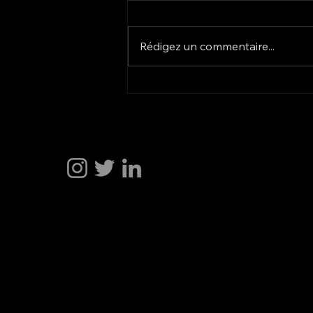
Autonomes
SMI, le think-tank de la mobilité
en Turquie, analyse la vitesse à
Rédigez un commentaire...
laquelle la Turquie s’adapte à
cette transformation. Lors de
notre première table ronde,
nous avons examiné comment
l’industrie turqu
Hakan Dogu