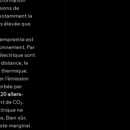
sformation 
sions de 
 notamment la 
us élevée que 
 empreinte est 
ronnement. Par 
électrique sont 
distance, le 
 thermique.
er l’émission 
orbée par 
 
20 allers-
nt de CO₂.
ctrique ne 
. Bien sûr, 
ste marginal.