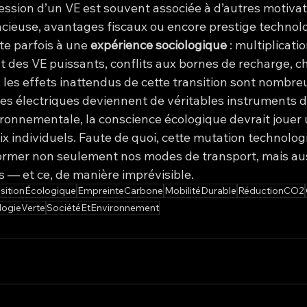
ession d’un VE est souvent associée à d’autres motivati
ncieuse, avantages fiscaux ou encore prestige technolo
e parfois à une 
expérience sociologique
 : multiplicati
t des VE puissants, conflits aux bornes de recharge, 
s effets inattendus de cette transition sont nombre
les électriques deviennent de véritables instruments d
ronnementale, la conscience écologique devrait jouer u
ix individuels. Faute de quoi, cette mutation technolog
ormer non seulement nos modes de transport, mais aus
 — et ce, de manière imprévisible.
sitionÉcologique
EmpreinteCarbone
MobilitéDurable
RéductionCO2
logieVerte
SociétéEtEnvironnement