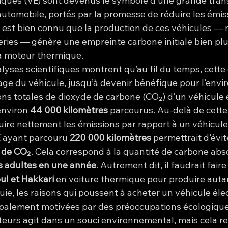
riques (VE) sont devenus le symbole d’une grande tran
automobile, portés par la promesse de réduire les émis
il est bien connu que la production de ces véhicules —
teries — génère une empreinte carbone initiale bien pl
 à moteur thermique.
lyses scientifiques montrent qu’au fil du temps, cette
ge du véhicule, jusqu’à devenir bénéfique pour l’envi
ons totales de dioxyde de carbone (CO₂) d’un véhicule 
environ 
44 000 kilomètres
 parcourus. Au-delà de cette 
re nettement les émissions par rapport à un véhicule
VE ayant parcouru 
220 000 kilomètres
 permettrait d’évit
 de CO₂
. Cela correspond à la quantité de carbone abs
s adultes en une année
. Autrement dit, il faudrait faire
ul et Hakkari
 en voiture thermique pour produire auta
e, les raisons qui poussent à acheter un véhicule éle
palement motivées par des préoccupations écologiques
teurs agit dans un souci environnemental, mais cela re