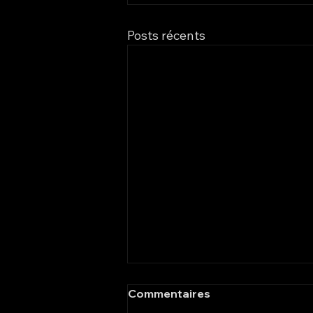
Posts récents
ECAV - Électrification –
Commentaires
Connectivité – Véhicules