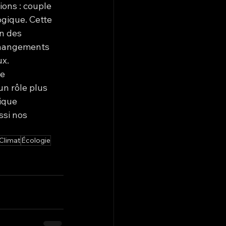
ons : couple 
gique. Cette 
on des 
changements 
ux.
e 
n rôle plus 
ique 
si nos 
Climat
Écologie