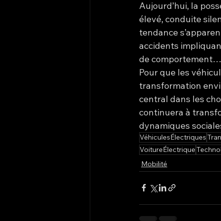
Aujourd’hui, la poss
élevé, conduite sile
tendance s’apparent
accidents impliquan
de comportement… le
Pour que les véhicu
transformation envi
central dans les cho
continuera à transf
dynamiques sociales
VéhiculesÉlectriques
Tran
VoitureÉlectrique
Techno
Mobilité