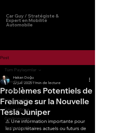
Hakan Doğu
Car Guy / Stratégiste &
Expert en Mobilité
Automobile
Post
Tüm Paylaşımlar
Hakan Doğu
Tüm Paylaşımlar
22 juil. 2025
1 min de lecture
Problèmes Potentiels de
Mobilité
Freinage sur la Nouvelle
L'automobile
Géopolitique
Tesla Juniper
Gastronomie
⚠️ Une information importante pour 
Technologie
les propriétaires actuels ou futurs de 