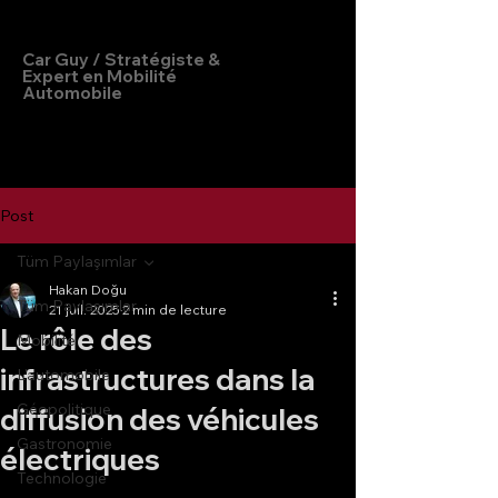
Hakan Doğu
Car Guy / Stratégiste &
Expert en Mobilité
Automobile
Post
Tüm Paylaşımlar
Hakan Doğu
Tüm Paylaşımlar
21 juil. 2025
2 min de lecture
Le rôle des
Mobilité
infrastructures dans la
L'automobile
Géopolitique
diffusion des véhicules
Gastronomie
électriques
Technologie