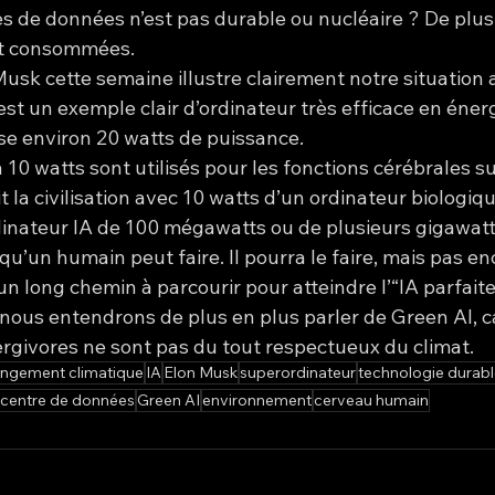
es de données n’est pas durable ou nucléaire ? De plus
nt consommées.
usk cette semaine illustre clairement notre situation a
t un exemple clair d’ordinateur très efficace en énerg
ise environ 20 watts de puissance.
10 watts sont utilisés pour les fonctions cérébrales su
 la civilisation avec 10 watts d’un ordinateur biologiqu
nateur IA de 100 mégawatts ou de plusieurs gigawatt
 qu’un humain peut faire. Il pourra le faire, mais pas en
 long chemin à parcourir pour atteindre l’“IA parfaite”
nous entendrons de plus en plus parler de Green AI, ca
rgivores ne sont pas du tout respectueux du climat.
ngement climatique
IA
Elon Musk
superordinateur
technologie durab
centre de données
Green AI
environnement
cerveau humain