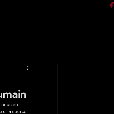
Vidéos
Galerie
umain
 nous en 
si la source 