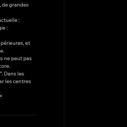
, de grandes 
ctuelle :
ie :
périeures, et 
e.
s ne peut pas 
core.
. Dans les 
r les centres 
le