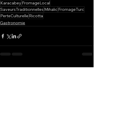
Karacabey
FromageLocal
SaveursTraditionnelles
Mihalic
FromageTurc
PerteCulturelle
Ricotta
Gastronomie
Voir tout
Posts récents