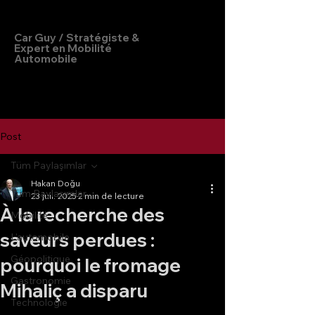
Hakan Doğu
Car Guy / Stratégiste &
Expert en Mobilité
Automobile
Post
Tüm Paylaşımlar
Hakan Doğu
Tüm Paylaşımlar
23 juil. 2025
2 min de lecture
À la recherche des
Mobilité
saveurs perdues :
L'automobile
Géopolitique
pourquoi le fromage
Gastronomie
Mihaliç a disparu
Technologie