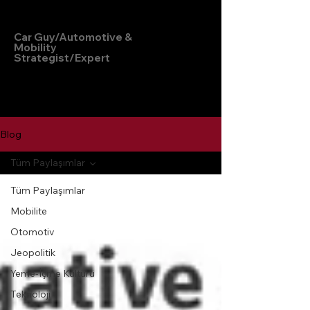
Hakan Doğu
Car Guy/Automotive &
Mobility
Strategist/Expert
Blog
Tüm Paylaşımlar
Tüm Paylaşımlar
Mobilite
Otomotiv
Jeopolitik
Yeme-İçme Kültürü
Teknoloji